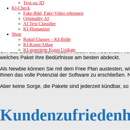
Text-zu-3D
KI-Check
neuroflash Preise:
Fake-Bild, Fake-Video erkennen
Originality AI
AI Text Classifier
KI-Humanizer
Shop
Rokid Glasses – KI-Brille
KI-Kunst Alltag
KI-generierte Kunst Unikate
Um das Beste aus den neuen Preisen bei neuroflash her
welches Paket Ihre Bedürfnisse am besten abdeckt.
Als Newbie können Sie mit dem Free Plan austesten, w
Ihnen das volle Potenzial der Software zu erschließen.
Aber keine Sorge, die Pakete sind jederzeit kündbar, so 
Kundenzufriedenhe