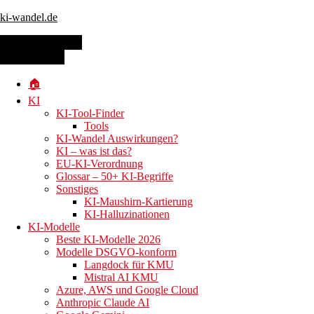
ki-wandel.de
Skip to main content
Toggle navigation
MENU
MENU
Schlagwort:
🏠
KI
KI-Tool-Finder
Tools
KI-Wandel Auswirkungen?
KI – was ist das?
EU-KI-Verordnung
Glossar – 50+ KI-Begriffe
Sonstiges
neuroflash: 4 neue
KI-Maushirn-Kartierung
KI-Halluzinationen
KI-Modelle
Beste KI-Modelle 2026
Modelle DSGVO-konform
Langdock für KMU
Mistral AI KMU
19. Juni 2023
Azure, AWS und Google Cloud
18. Mai 2024
Christa Stuber
Anthropic Claude AI