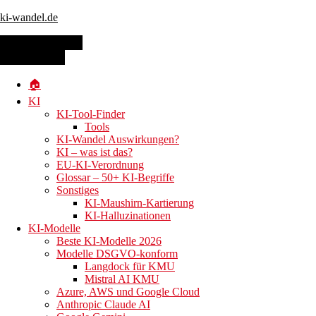
ki-wandel.de
Toggle navigation
MENU
MENU
Skip to main content
🏠
KI
Die besten
KI-Tool-Finder
Tools
KI-Wandel Auswirkungen?
KI – was ist das?
EU-KI-Verordnung
KI-SEO-
Glossar – 50+ KI-Begriffe
Sonstiges
KI-Maushirn-Kartierung
KI-Halluzinationen
KI-Modelle
Tools für
Beste KI-Modelle 2026
Modelle DSGVO-konform
Langdock für KMU
Mistral AI KMU
Azure, AWS und Google Cloud
Anthropic Claude AI