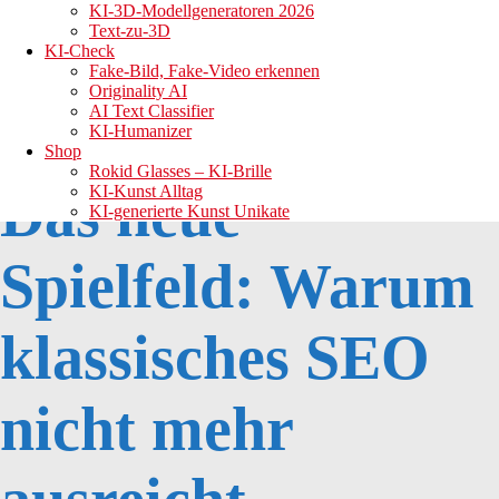
Rank Math Content AI in der Praxis
KI-3D-Modellgeneratoren 2026
Lohnt sich Rank Math Content AI für dich?
Text-zu-3D
Häufig gestellte Fragen (FAQ) zu KI-SEO-Tools
KI-Check
Was ist Generative Engine Optimization (GEO)?
Fake-Bild, Fake-Video erkennen
Ersetzen KI-SEO-Tools den SEO-Manager?
Originality AI
Wie wichtig ist E-E-A-T für KI-Antworten?
AI Text Classifier
KI-Humanizer
Shop
Rokid Glasses – KI-Brille
Das neue
KI-Kunst Alltag
KI-generierte Kunst Unikate
Spielfeld: Warum
klassisches SEO
nicht mehr