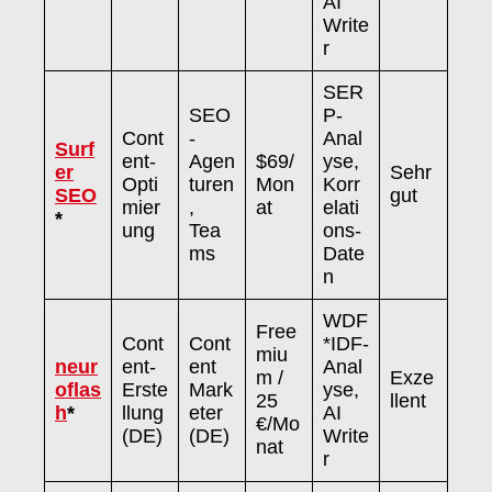
AI
Write
r
SER
SEO
P-
Cont
-
Anal
Surf
ent-
Agen
$69/
yse,
er
Sehr
Opti
turen
Mon
Korr
SEO
gut
mier
,
at
elati
*
ung
Tea
ons-
ms
Date
n
WDF
Free
Cont
Cont
*IDF-
miu
neur
ent-
ent
Anal
m /
Exze
oflas
Erste
Mark
yse,
25
llent
h
*
llung
eter
AI
€/Mo
(DE)
(DE)
Write
nat
r