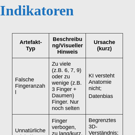
Indikatoren
Beschreibu
Artefakt-
Ursache
ng/Visueller
Typ
(kurz)
Hinweis
Zu viele
(z.B. 6, 7, 9)
KI versteht
oder zu
Falsche
Anatomie
wenige (z.B.
Fingeranzah
nicht;
3 Finger +
l
Daumen)
Datenbias
Finger. Nur
noch selten
Begrenztes
Finger
3D-
verbogen,
Unnatürliche
Verständnis;
zu lang/kurz,