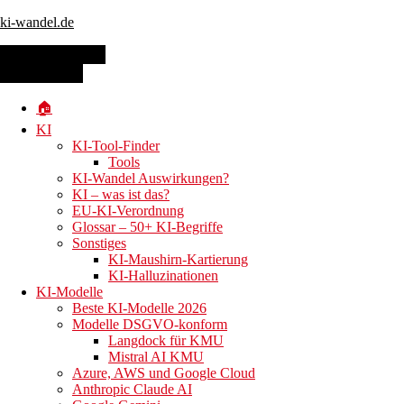
ki-wandel.de
Toggle navigation
MENU
MENU
Skip to main content
🏠
KI
KI-
KI-Tool-Finder
Tools
KI-Wandel Auswirkungen?
KI – was ist das?
EU-KI-Verordnung
Videogenera
Glossar – 50+ KI-Begriffe
Sonstiges
KI-Maushirn-Kartierung
KI-Halluzinationen
KI-Modelle
– Hände und
Beste KI-Modelle 2026
Modelle DSGVO-konform
Langdock für KMU
Mistral AI KMU
Azure, AWS und Google Cloud
Anthropic Claude AI