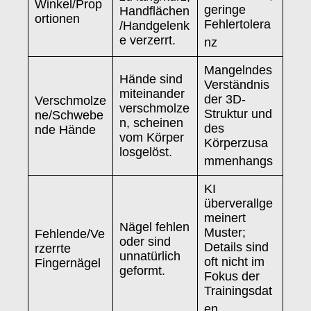
Winkel/Prop
geringe
Handflächen
ortionen
Fehlertolera
/Handgelenk
e verzerrt.
nz
Mangelndes
Hände sind
Verständnis
miteinander
der 3D-
Verschmolze
verschmolze
Struktur und
ne/Schwebe
n, scheinen
des
nde Hände
vom Körper
Körperzusa
losgelöst.
mmenhangs
KI
überverallge
meinert
Nägel fehlen
Muster;
Fehlende/Ve
oder sind
Details sind
rzerrte
unnatürlich
oft nicht im
Fingernägel
geformt.
Fokus der
Trainingsdat
en