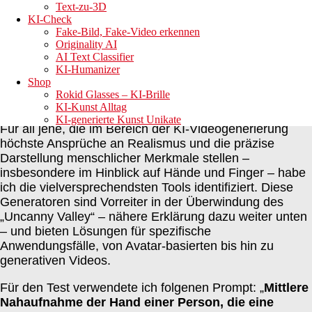
menschliche
Text-zu-3D
KI-Check
Fake-Bild, Fake-Video erkennen
Anatomie
Originality AI
AI Text Classifier
KI-Humanizer
Shop
Rokid Glasses – KI-Brille
KI-Kunst Alltag
KI-generierte Kunst Unikate
Für all jene, die im Bereich der KI-Videogenerierung
höchste Ansprüche an Realismus und die präzise
Darstellung menschlicher Merkmale stellen –
insbesondere im Hinblick auf Hände und Finger – habe
ich die vielversprechendsten Tools identifiziert. Diese
Generatoren sind Vorreiter in der Überwindung des
„Uncanny Valley“ – nähere Erklärung dazu weiter unten
– und bieten Lösungen für spezifische
Anwendungsfälle, von Avatar-basierten bis hin zu
generativen Videos.
Für den Test verwendete ich folgenen Prompt: „
Mittlere
Nahaufnahme der Hand einer Person, die eine