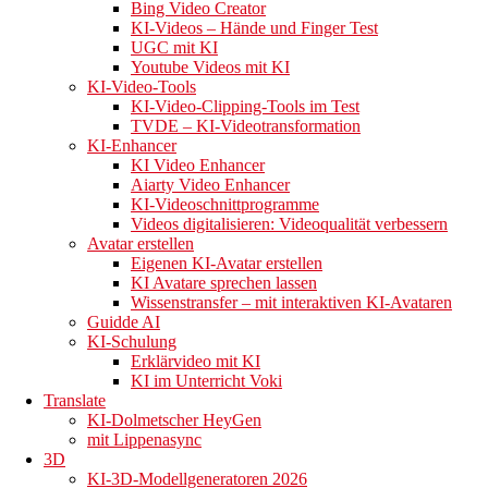
Fazit: Der Weg zu realitätsgetreuen KI-generierten
Bing Video Creator
Händen
KI-Videos – Hände und Finger Test
Deep Research Analyse von Gemini 2.5
UGC mit KI
Youtube Videos mit KI
KI-Video-Tools
KI-Video-Clipping-Tools im Test
Top-
TVDE – KI-Videotransformation
KI-Enhancer
KI Video Enhancer
Aiarty Video Enhancer
Empfehlungen:
KI-Videoschnittprogramme
Videos digitalisieren: Videoqualität verbessern
Avatar erstellen
Die besten KI-
Eigenen KI-Avatar erstellen
KI Avatare sprechen lassen
Wissenstransfer – mit interaktiven KI-Avataren
Guidde AI
Videogeneratoren
KI-Schulung
Erklärvideo mit KI
KI im Unterricht Voki
Translate
für die
KI-Dolmetscher HeyGen
mit Lippenasync
3D
KI-3D-Modellgeneratoren 2026